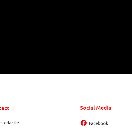
Social Media
tact
e redactie
Facebook