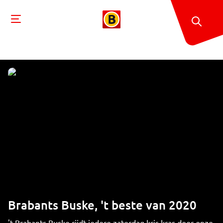
Brabants Buske, 't beste van 2020
't Brabants Buske rijdt iedere zaterdag kris kras door onze