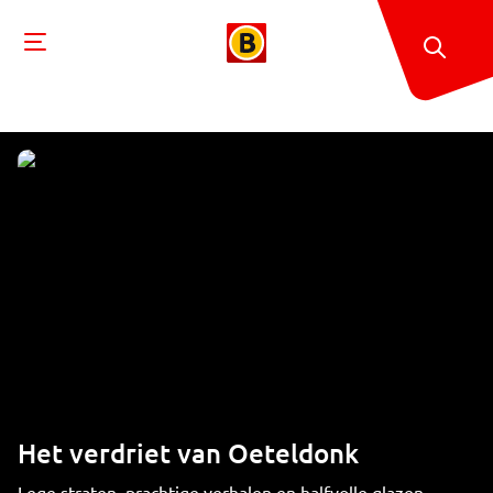
Het verdriet van Oeteldonk
Lege straten, prachtige verhalen en halfvolle glazen.