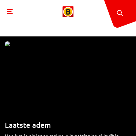
Laatste adem
Hoe kun je als jonge maker je kunstzinnige ei kwijt in