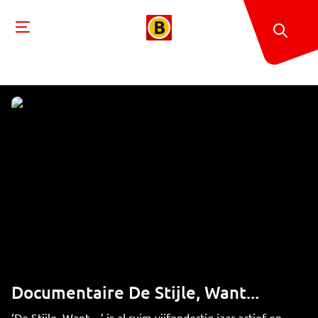
Documentaire De Stijle, Want...
‘De Stijle, Want…’ is al ruim vijfendertig jaar actief en