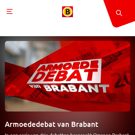
Armoededebat van Brabant
In een serie van drie debatten bespreekt Omroep Brabant