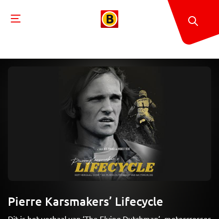
Pierre Karsmakers’ Lifecycle
Dit is het verhaal van ‘The Flying Dutchman’, motorcrosser