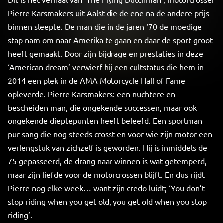
Pierre Karsmakers uit Aalst die de ene na de andere prijs
binnen sleepte. De man die in de jaren ‘70 de moedige
stap nam om naar Amerika te gaan en daar de sport groot
heeft gemaakt. Door zijn bijdrage en prestaties in deze
‘American dream’ verwierf hij een cultstatus die hem in
2014 een plek in de AMA Motorcycle Hall of Fame
opleverde. Pierre Karsmakers: een nuchtere en
bescheiden man, die ongekende successen, maar ook
ongekende dieptepunten heeft beleefd. Een sportman
pur sang die nog steeds crosst en voor wie zijn motor een
verlengstuk van zichzelf is geworden. Hij is inmiddels de
75 gepasseerd, de drang naar winnen is wat getemperd,
maar zijn liefde voor de motorcrossen blijft. En dus rijdt
Pierre nog elke week… want zijn credo luidt; ‘You don’t
stop riding when you get old, you get old when you stop
riding’.