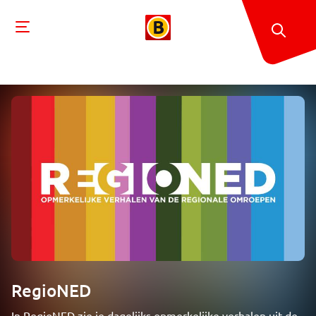
RegioNED
In RegioNED zie je dagelijks opmerkelijke verhalen uit de