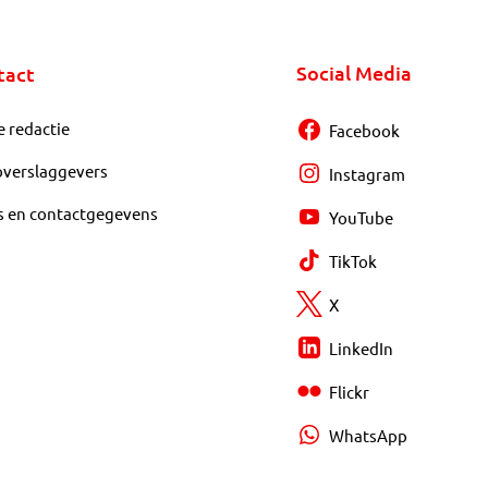
Social Media
tact
e redactie
Facebook
overslaggevers
Instagram
s en contactgegevens
YouTube
TikTok
X
LinkedIn
Flickr
WhatsApp