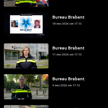
Bureau Brabant
18 mei 2026 om 17:15
Bureau Brabant
11 mei 2026 om 17:15
Bureau Brabant
4 mei 2026 om 17:15