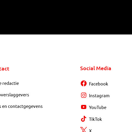
Social Media
tact
e redactie
Facebook
overslaggevers
Instagram
s en contactgegevens
YouTube
TikTok
X