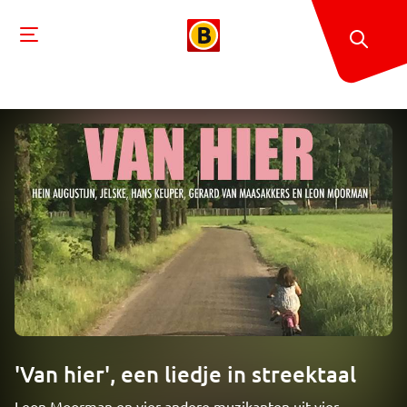
'Van hier', een liedje in streektaal
Leon Moorman en vier andere muzikanten uit vier