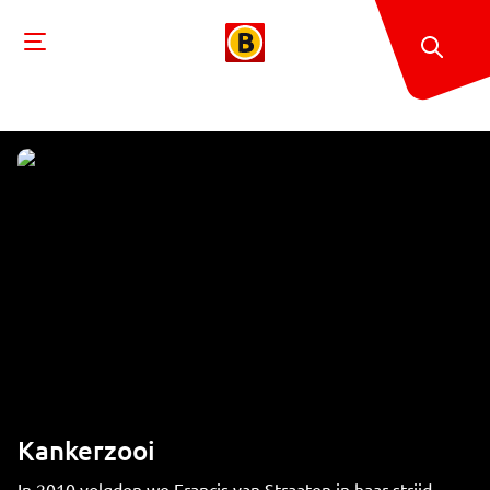
Kankerzooi
In 2010 volgden we Francis van Straaten in haar strijd