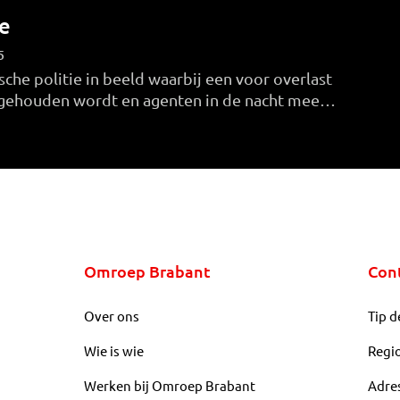
e
5
che politie in beeld waarbij een voor overlast
gehouden wordt en agenten in de nacht mee
zoekers een rustige stapavond te bezorgen.
Omroep Brabant
Con
Over ons
Tip d
Wie is wie
Regi
Werken bij Omroep Brabant
Adre