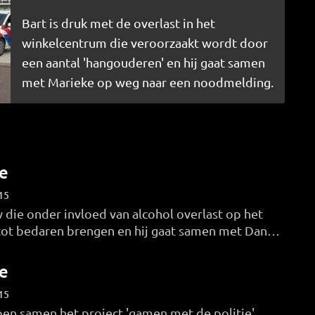
Bart is druk met de overlast in het
winkelcentrum die veroorzaakt wordt door
een aantal 'hangouderen' en hij gaat samen
met Marieke op weg naar een noodmelding.
e
15
die onder invloed van alcohol overlast op het
 tot bedaren brengen en hij gaat samen met Danny
die in een klein tentje naast de autoweg wonen.
e
15
en samen het project 'gamen met de politie'