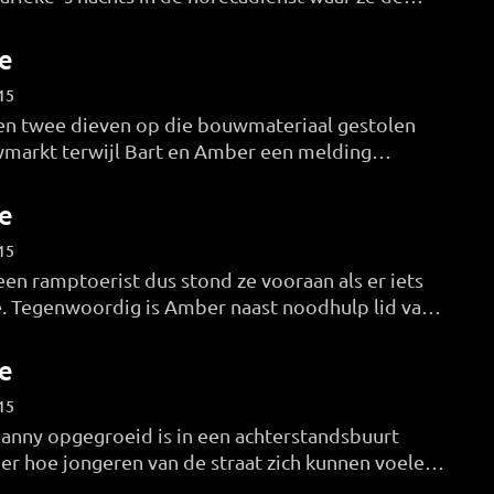
kingen om haar oren krijgt.
e
15
en twee dieven op die bouwmateriaal gestolen
markt terwijl Bart en Amber een melding
 een jonge jongen verdacht wordt van het vanuit
ealen van lachgas.
e
15
en ramptoerist dus stond ze vooraan als er iets
 Tegenwoordig is Amber naast noodhulp lid van
's helpt met de verwerking van een traumatische
e
15
anny opgegroeid is in een achterstandsbuurt
der hoe jongeren van de straat zich kunnen voelen.
iform hoopt hij deze jongeren kansen te bieden.