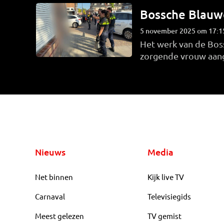
Bossche Blauw
5 november 2025 om 17:1
Het werk van de Boss
zorgende vrouw aan
draaien om horecabe
Nieuws
Media
Net binnen
Kijk live TV
Carnaval
Televisiegids
Meest gelezen
TV gemist