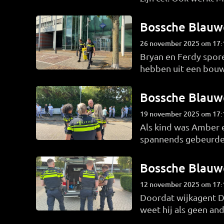
meest vreemde opmer
Bossche Blauw
26 november 2025 om 17:
Bryan en Ferdy spor
hebben uit een bouw
onderzoeken waarbij
zijn ouderlijk huis d
Bossche Blauw
19 november 2025 om 17:
Als kind was Amber e
spannends gebeurde.
een team dat collega
ervaring.
Bossche Blauw
12 november 2025 om 17:
Doordat wijkagent D
weet hij als geen an
Als 'straatrat' in un