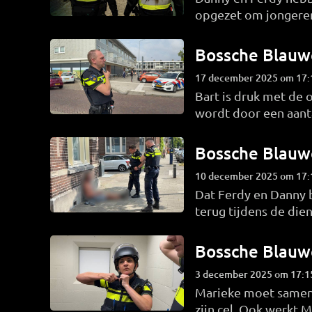
opgezet om jongeren 
Bossche Blauw
17 december 2025 om 17:
Bart is druk met de 
wordt door een aant
op weg naar een no
Bossche Blauw
10 december 2025 om 17:
Dat Ferdy en Danny b
terug tijdens de di
ergens niet uitkome
te lossen.
Bossche Blauw
3 december 2025 om 17:1
Marieke moet samen m
zijn cel. Ook werkt M