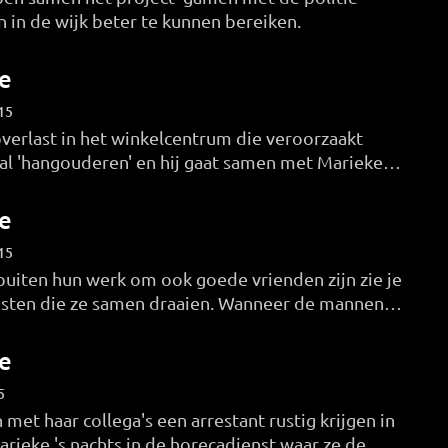
in de wijk beter te kunnen bereiken.
e
15
overlast in het winkelcentrum die veroorzaakt
al 'hangouderen' en hij gaat samen met Marieke
odmelding.
e
15
uiten hun werk om ook goede vrienden zijn zie je
ensten die ze samen draaien. Wanneer de mannen
n gebruiken ze een bijzondere techniek om dit op
e
5
et haar collega's een arrestant rustig krijgen in
arieke 's nachts in de horecadienst waar ze de