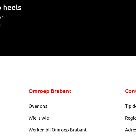
 heels
21
s
Omroep Brabant
Con
Over ons
Tip d
Wie is wie
Regi
Werken bij Omroep Brabant
Adre