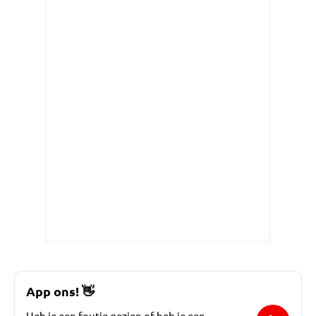
App ons!
👋
Heb je een foutje gezien of heb je een