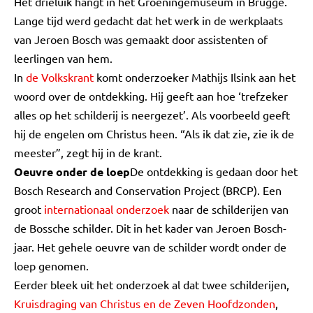
Het drieluik hangt in het Groeningemuseum in Brugge.
Lange tijd werd gedacht dat het werk in de werkplaats
van Jeroen Bosch was gemaakt door assistenten of
leerlingen van hem.
In
de Volkskrant
komt onderzoeker Mathijs Ilsink aan het
woord over de ontdekking. Hij geeft aan hoe ‘trefzeker
alles op het schilderij is neergezet’. Als voorbeeld geeft
hij de engelen om Christus heen. “Als ik dat zie, zie ik de
meester”, zegt hij in de krant.
Oeuvre onder de loep
De ontdekking is gedaan door het
Bosch Research and Conservation Project (BRCP). Een
groot
internationaal onderzoek
naar de schilderijen van
de Bossche schilder. Dit in het kader van Jeroen Bosch-
jaar. Het gehele oeuvre van de schilder wordt onder de
loep genomen.
Eerder bleek uit het onderzoek al dat twee schilderijen,
Kruisdraging van Christus en de Zeven Hoofdzonden
,