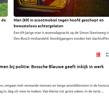
n de
Man (69) in scootmobiel tegen hoofd geschopt en
bewusteloos achtergelaten
e
Een 69-jarige man is woensdagnacht op de Simon Stevinweg i
Den Bosch mishandeld. Voorbijgangers vonden het slachtoffer
bewusteloos in zijn scootmobiel. Hij was tegen zijn hoofd
on de
geschopt en is met een ambulance naar het ziekenhuis gebrac
werd
men bij politie: Bossche Blauwe geeft inkijk in werk
n, omgaan met verwarde mensen en lange avonddiensten in de horeca
g in, dag uit mee te maken. Van kleine tot grote zaken. In de serie
 Omroep Brabant een kijkje achter de schermen bij de politie in Den
d nodig, vinden de agenten zelf. "Mensen snappen vaak niet hoe wij