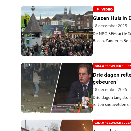
vriendin Britt en zi
VIDEO
Glazen Huis in 
18 december 2025
De NPO 3FM-actie Se
Bosch. Zangeres Bent
Request maakte.
GRAAFSEWIJKRELLE
Drie dagen rell
gebeuren'
18 december 2025
Drie dagen lang ston
ruiten sneuvelden en
terug: wat maakte da
GRAAFSEWIJKRELLE