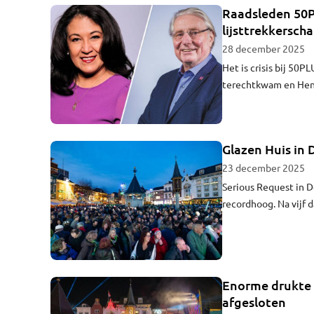
Raadsleden 50P
lijsttrekkersch
28 december 2025
Het is crisis bij 50
terechtkwam en Henr
gemeenteraadsverkie
teruggetrokken, mel
Glazen Huis in 
23 december 2025
Serious Request in D
recordhoog. Na vijf 
het Glazen Huis 12,
dinsdagavond beken
Enorme drukte b
afgesloten