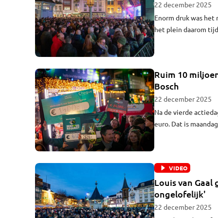
22 december 2025
Enorm druk was het 
het plein daarom tij
naar optredens. Zo 
Korver op.
Ruim 10 miljoe
Bosch
22 december 2025
Na de vierde actieda
euro. Dat is maanda
geld opgehaald.
VIDEO
Louis van Gaal 
ongelofelijk'
22 december 2025