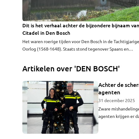
Dit is het verhaal achter de bijzondere bijnaam va
KLUIZEN VAN BRABANT
Citadel in Den Bosch
Het waren roerige tijden voor Den Bosch in de Tachtigjarig
Oorlog (1568-1648). Staats stond tegenover Spaans en
protestant tegenover katholiek. Wie trok er aan het langste
eind? De Staatse leider Frederik Hendrik van Oranje overw
Artikelen over 'DEN BOSCH'
stad in september 1629, na een maandenlang beleg. De
geestelijkheid moest vertrekken en het katholieke geloof 
Achter de scher
verboden. Kanonnen moesten gelovige Bosschenaren
agenten
afschrikken.
31 december 2025
Zware mishandelinge
agenten krijgen er da
Bossche Blauwe geeft
Bosch. En dat is har
werken."