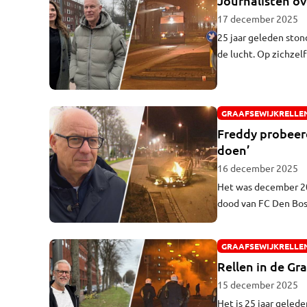
Journalisten ov
17 december 2025
25 jaar geleden ston
de lucht. Op zichzel
direct gevaar door r
het eerst over. “We 
Nadine Kraaijenzang
GRAAFSEWIJKRELLE
Freddy probeerd
doen’
16 december 2025
Het was december 200
dood van FC Den Bosc
aanvoerder van de cl
verantwoordelijkhei
GRAAFSEWIJKRELLE
Rellen in de Gr
15 december 2025
Het is 25 jaar geled