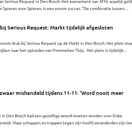
van Serious Request in Den Bosch. Het evenement van 3FM, waarbij geld
 Spieren voor Spieren, is een enorm succes. "De combinatie tussen
ieren voor Spieren heeft geleid tot een fantastisch evenement", zegt
Mikkers
ij Serious Request: Markt tijdelijk afgesloten
norm druk bij Serious Request op de Markt in Den Bosch. Het plein sta
ijken naar het optreden van Pommelien Thijs. Het plein is tijdelijk
ttijd om op het plein op te komen kan oplopen tot een uur. De gemeen
 nog willen komen om uit te wijken naar de Parade of andere plekken i
zwaar mishandeld tijdens 11-11: ‘Word nooit meer
de in Den Bosch had een gezellige avond moeten worden voor Duke
terwijk. Maar schoppen en trappen tegen zijn hoofd veranderden zijn le
n na de mishandeling gaat het niet beter, maar juist slechter. Ook zijn