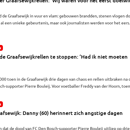
er Graafsewijkrellen: ‘Wij waren voor het eerst doelwi
d de Graafsewijk in vuur en vlam: gebouwen brandden, stenen vlogen d
f al een unieke gebeurtenis, maar ook journalisten werden voor het eers
elschoppers. Drie oud-journalisten van Omroep Brabant praten er nu voo
hadden geen idee hoe gevaarlijk het echt was”, zegt oud-verslaggever
.
N
e Graafsewijkrellen te stoppen: ‘Had ik niet moeten
0 toen in de Graafsewijk drie dagen van chaos en rellen uitbraken na 
h-supporter Pierre Bouleij. Voor voetballer Freddy van der Hoorn, toe
ub, waren het dagen vol onbegrip, verdriet en onverwachte
d.
N
aafsewijk: Danny (60) herinnert zich angstige dagen
en dat de dood van FC Den Bosch-supporter Pierre Bouleij uitliep op drie