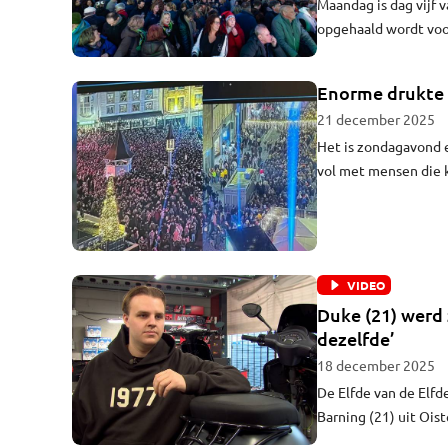
Maandag is dag vijf 
opgehaald wordt voor
gemeente, 3FM en Sp
burgemeester Jack 
Enorme drukte b
21 december 2025
Het is zondagavond e
vol met mensen die k
afgesloten. De wach
adviseert mensen die
de stad.
VIDEO
Duke (21) werd 
dezelfde’
18 december 2025
De Elfde van de Elf
Barning (21) uit Ois
ingrijpend. Vijf weke