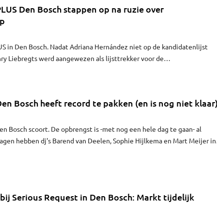
LUS Den Bosch stappen op na ruzie over
ap
PLUS in Den Bosch. Nadat Adriana Hernández niet op de kandidatenlijst
y Liebregts werd aangewezen als lijsttrekker voor de
zingen, hebben meerdere kandidaat-raadsleden zich uit onvrede
dt Dtv Nieuws.
Den Bosch heeft record te pakken (en is nog niet klaar
en Bosch scoort. De opbrengst is -met nog een hele dag te gaan- al
dagen hebben dj's Barend van Deelen, Sophie Hijlkema en Mart Meijer in
28 miljoen euro voor Spieren voor Spieren opgehaald, heeft NPO 3FM
dgemaakt.
ij Serious Request in Den Bosch: Markt tijdelijk