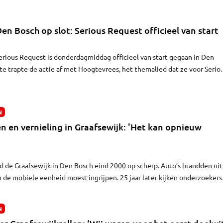
jn vader Ronald merken elke dag de gevolgen.
Den Bosch op slot: Serious Request officieel van start
rious Request is donderdagmiddag officieel van start gegaan in Den
e trapte de actie af met Hoogtevrees, het themalied dat ze voor Serio
N
en en vernieling in Graafsewijk: 'Het kan opnieuw
d de Graafsewijk in Den Bosch eind 2000 op scherp. Auto’s brandden uit
 de mobiele eenheid moest ingrijpen. 25 jaar later kijken onderzoekers
t het toen zo kon escaleren en kan zoiets nu weer gebeuren?
N