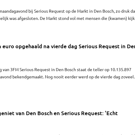
maandagavond bij Serious Request op de Markt in Den Bosch, zo druk da
delijk was afgesloten. De Markt stond vol met mensen die (kwamen) kij
traden maandagavond onder anderen Sef, Douwe Bob, Luces & Steve en L
n euro opgehaald na vierde dag Serious Request in De
g van 3FM Serious Request in Den Bosch staat de teller op 10.135.897
gavond bekendgemaakt. Nog nooit eerder werd op de vierde dag zoveel
geniet van Den Bosch en Serious Request: 'Echt