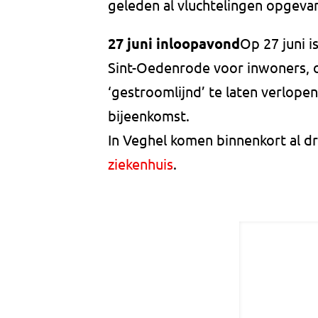
geleden al vluchtelingen opgeva
27 juni inloopavond
Op 27 juni i
Sint-Oedenrode voor inwoners, 
‘gestroomlijnd’ te laten verlop
bijeenkomst.
In Veghel komen binnenkort al d
ziekenhuis
.