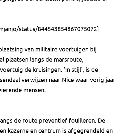
lemjanjo/status/844543854867075072]
laatsing van militaire voertuigen bij
al plaatsen langs de marsroute,
oertuig de kruisingen. 'In stijl', is de
endaal verwijzen naar Nice waar vorig jaar
tvierende mensen.
ngs de route preventief fouilleren. De
sen kazerne en centrum is afgegrendeld en