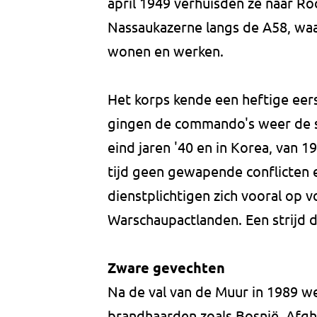
april 1949 verhuisden ze naar Ro
Nassaukazerne langs de A58, wa
wonen en werken.
Het korps kende een heftige eer
gingen de commando's weer de st
eind jaren '40 en in Korea, van 
tijd geen gewapende conflicten 
dienstplichtigen zich vooral op 
Warschaupactlanden. Een strijd d
Zware gevechten
Na de val van de Muur in 1989 w
brandhaarden zoals Bosnië, Afgha