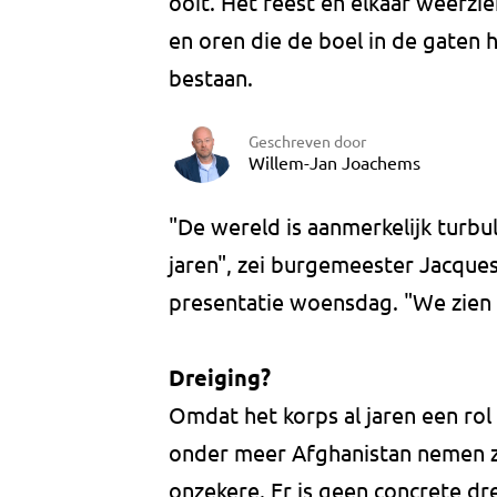
ooit. Het feest en elkaar weerzi
en oren die de boel in de gaten 
bestaan.
Geschreven door
Willem-Jan Joachems
"De wereld is aanmerkelijk turbu
jaren", zei burgemeester Jacque
presentatie woensdag. "We zien d
Dreiging?
Omdat het korps al jaren een rol 
onder meer Afghanistan nemen z
onzekere. Er is geen concrete dre