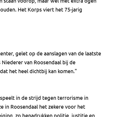
en staan voorop, maar wel met extra ogen
houden. Het Korps viert het 75-jarig
lenter, gelet op de aanslagen van de laatste
s Niederer van Roosendaal bij de
at het heel dichtbij kan komen."
speelt in de strijd tegen terrorisme in
e in Roosendaal het zekere voor het
iging, zo benadrukken politie, justitie en