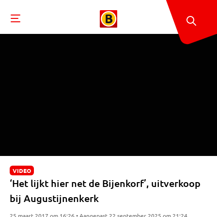
VIDEO
‘Het lijkt hier net de Bijenkorf’, uitverkoop
bij Augustijnenkerk
25 maart 2017 om 16:26 • Aangepast 22 september 2025 om 21:24