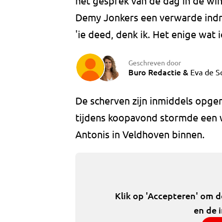
het gesprek van de dag in de w
Demy Jonkers een verwarde indru
'ie deed, denk ik. Het enige wat i
Geschreven door
Buro Redactie
&
Eva de S
De scherven zijn inmiddels opger
tijdens koopavond stormde een 
Antonis in Veldhoven binnen.
Klik op 'Accepteren' om 
en de 