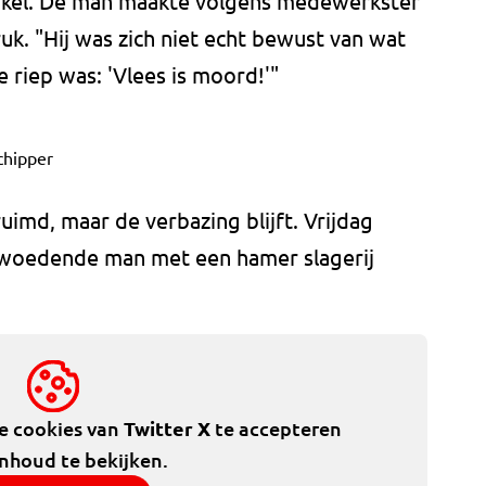
inkel. De man maakte volgens medewerkster
k. "Hij was zich niet echt bewust van wat
e riep was: 'Vlees is moord!'"
chipper
uimd, maar de verbazing blijft. Vrijdag
woedende man met een hamer slagerij
de cookies van
Twitter X
te accepteren
inhoud te bekijken.