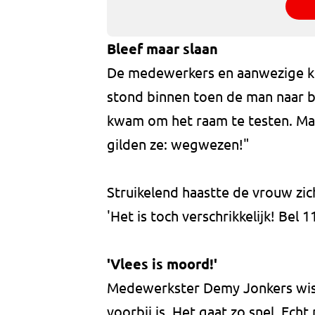
Bleef maar slaan
De medewerkers en aanwezige kla
stond binnen toen de man naar bi
kwam om het raam te testen. Maa
gilden ze: wegwezen!"
Struikelend haastte de vrouw zic
'Het is toch verschrikkelijk! Bel 11
'Vlees is moord!'
Medewerkster Demy Jonkers wist n
voorbij is. Het gaat zo snel. Ech