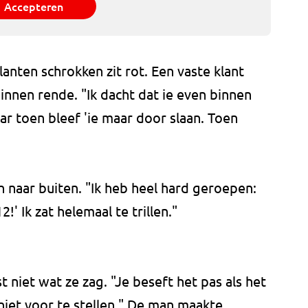
Accepteren
nten schrokken zit rot. Een vaste klant
nnen rende. "Ik dacht dat ie even binnen
r toen bleef 'ie maar door slaan. Toen
h naar buiten. "Ik heb heel hard geroepen:
2!' Ik zat helemaal te trillen."
iet wat ze zag. "Je beseft het pas als het
t niet voor te stellen." De man maakte