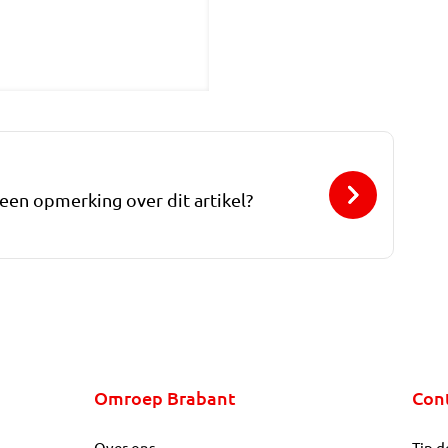
 een opmerking over dit artikel?
Omroep Brabant
Con
Over ons
Tip d