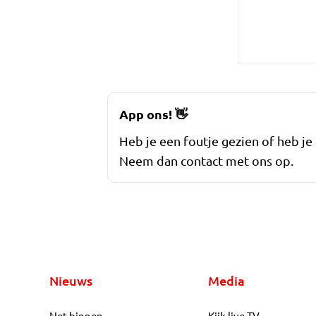
App ons!
👋
Heb je een foutje gezien of heb je
Neem dan contact met ons op.
Nieuws
Media
Net binnen
Kijk live TV