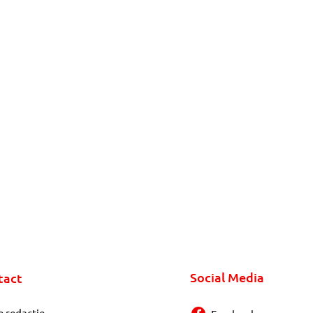
Social Media
tact
e redactie