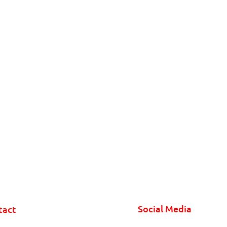
Social Media
tact