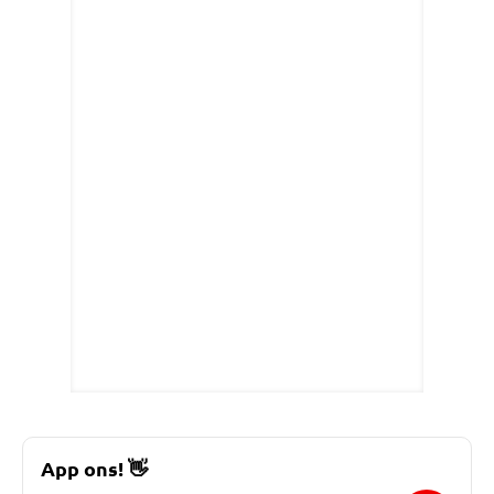
App ons!
👋