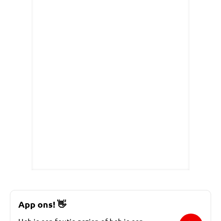
App ons!
👋