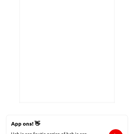
App ons!
👋
Heb je een foutje gezien of heb je een