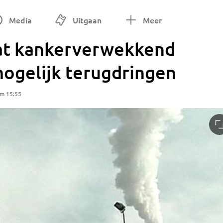
Media
Uitgaan
Meer
at kankerverwekkend
mogelijk terugdringen
om 15:55