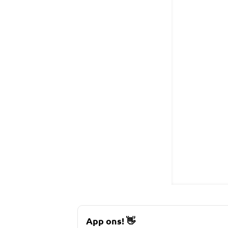
App ons!
👋