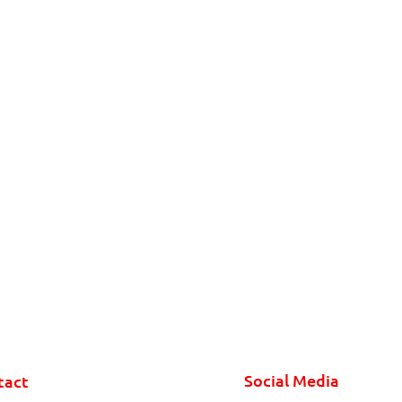
Social Media
tact