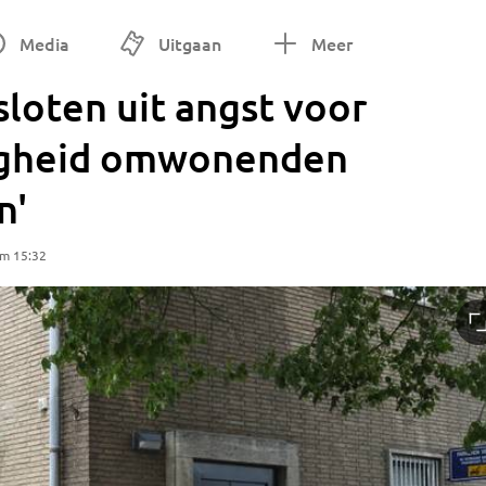
Media
Uitgaan
Meer
loten uit angst voor
ligheid omwonenden
n'
om 15:32