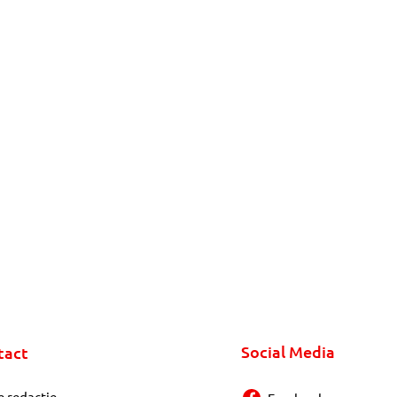
Social Media
tact
e redactie