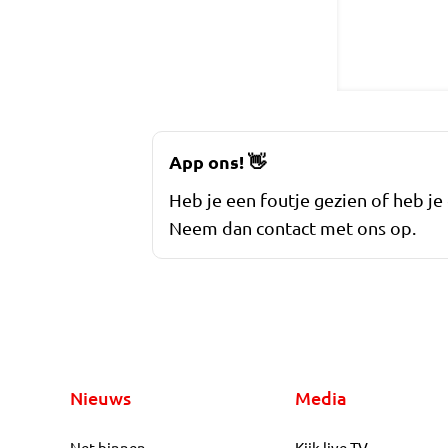
App ons!
👋
Heb je een foutje gezien of heb je
Neem dan contact met ons op.
Nieuws
Media
Net binnen
Kijk live TV