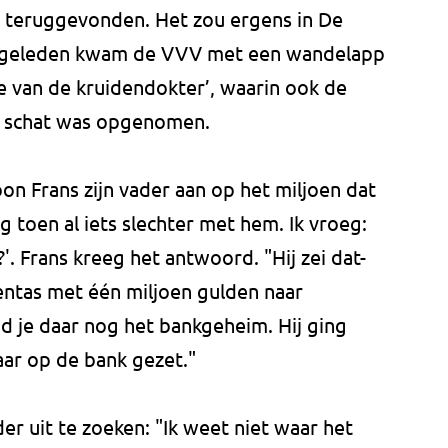
it teruggevonden. Het zou ergens in De
ar geleden kwam de VVV met een wandelapp
e van de kruidendokter’, waarin ook de
e schat was opgenomen.
n Frans zijn vader aan op het miljoen dat
 toen al iets slechter met hem. Ik vroeg:
?'. Frans kreeg het antwoord. "Hij zei dat-
tas met één miljoen gulden naar
ad je daar nog het bankgeheim. Hij ging
aar op de bank gezet."
der uit te zoeken: "Ik weet niet waar het