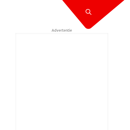
Advertentie
 als 'De kruidendokter' (foto: Daisy Schalkens).