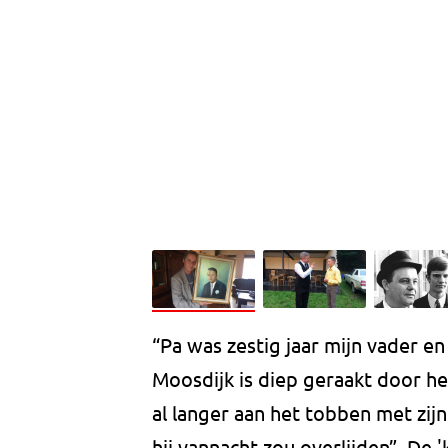
“Pa was zestig jaar mijn vader en 
Moosdijk is diep geraakt door het
al langer aan het tobben met zij
hij vannacht zou overlijden”. De 