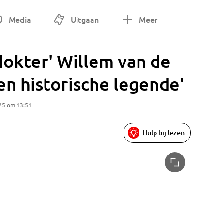
Media
Uitgaan
Meer
dokter' Willem van de
een historische legende'
25 om 13:51
Hulp bij lezen
Harm Kok