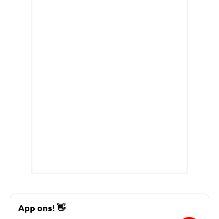
App ons!
👋