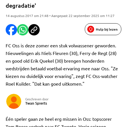
degradatie'
14 augustus 2017 om 21:48 • Aangepast 22 september 2025 om 11:27
Hulp bij lezen
FC Oss is deze zomer een stuk volwassener geworden.
Nieuwelingen als Niels Fleuren (30), Ferry de Regt (28)
en good old Erik Quekel (30) brengen honderden
wedstrijden betaald voetbal-ervaring mee naar Oss. "Ze
kiezen nu duidelijk voor ervaring", zegt FC Oss-watcher
Roel Kuilder. "Dat kan goed uitkomen."
Geschreven door
Twan Spierts
Één speler gaan ze heel erg missen in Oss: topscorer
Tom Boere vertrok naar FC Twente. Vorig seizoen