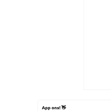
App ons!
👋