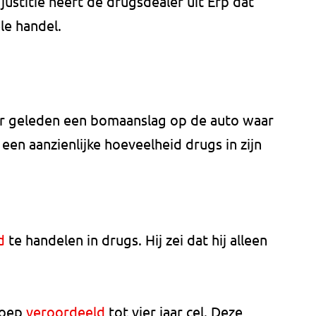
justitie heeft de drugsdealer uit Erp dat
le handel.
ar geleden een bomaanslag op de auto waar
 een aanzienlijke hoeveelheid drugs in zijn
nd
te handelen in drugs. Hij zei dat hij alleen
roep
veroordeeld
tot vier jaar cel. Deze