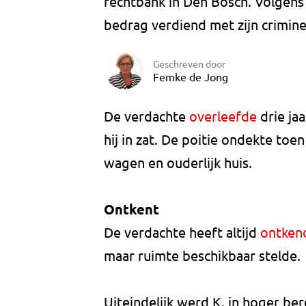
rechtbank in Den Bosch. Volgens 
bedrag verdiend met zijn crimine
Geschreven door
Femke de Jong
De verdachte
overleefde
drie ja
hij in zat. De poitie ondekte toen
wagen en ouderlijk huis.
Ontkent
De verdachte heeft altijd
ontke
maar ruimte beschikbaar stelde.
Uiteindelijk werd K. in hoger be