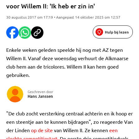
voor Willem II: 'Ik heb er zin in'
30 augustus 2017 om 17:19 • Aangepast 14 oktober 2025 om 12:57
Hulp bij lezen
Enkele weken geleden speelde hij nog met AZ tegen
Willem II. Vanaf deze woensdag verhuurt de Alkmaarse
club hem aan de tricolores. Willem II kan hem goed
gebruiken.
Geschreven door
Hans Janssen
"De club zocht versterking centraal achterin en ik hoop er
een steentje aan te kunnen bijdragen", zo reageerde Van
der Linden
op de site
van Willem II. Ze kennen
een
slechte competitiestart
. De eerste drie competitieduels