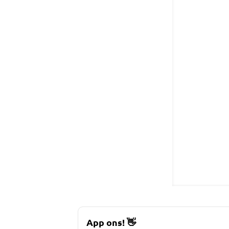
App ons!
👋