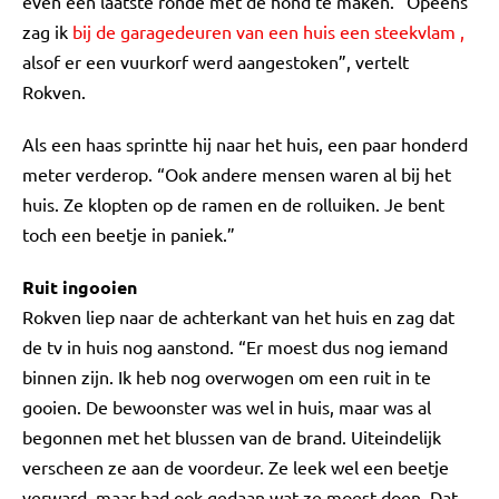
even een laatste ronde met de hond te maken. “Opeens
zag ik
bij de garagedeuren van een huis een steekvlam
,
alsof er een vuurkorf werd aangestoken”, vertelt
Rokven.
Als een haas sprintte hij naar het huis, een paar honderd
meter verderop. “Ook andere mensen waren al bij het
huis. Ze klopten op de ramen en de rolluiken. Je bent
toch een beetje in paniek.”
Ruit ingooien
Rokven liep naar de achterkant van het huis en zag dat
de tv in huis nog aanstond. “Er moest dus nog iemand
binnen zijn. Ik heb nog overwogen om een ruit in te
gooien. De bewoonster was wel in huis, maar was al
begonnen met het blussen van de brand. Uiteindelijk
verscheen ze aan de voordeur. Ze leek wel een beetje
verward, maar had ook gedaan wat ze moest doen. Dat