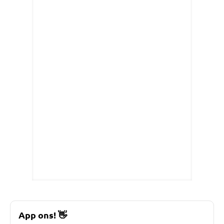
App ons!
👋