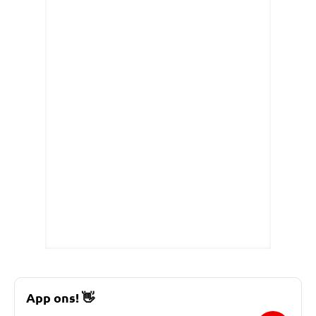
App ons!
👋