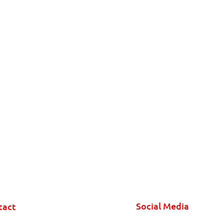
Social Media
tact