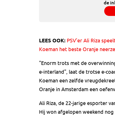
de in
LEES OOK:
PSV'er Ali Riza spee
Koeman het beste Oranje neerze
"Enorm trots met de overwinning
e-interland", laat de trotse e-co
Koeman een zelfde vreugdekreet 
Oranje in Amsterdam een oefenw
Ali Riza, de 22-jarige esporter v
Hij won afgelopen weekend nog de