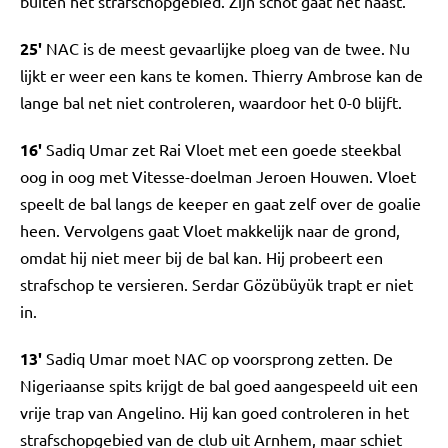
buiten het strafschopgebied. Zijn schot gaat net naast.
25'
NAC is de meest gevaarlijke ploeg van de twee. Nu
lijkt er weer een kans te komen. Thierry Ambrose kan de
lange bal net niet controleren, waardoor het 0-0 blijft.
16'
Sadiq Umar zet Rai Vloet met een goede steekbal
oog in oog met Vitesse-doelman Jeroen Houwen. Vloet
speelt de bal langs de keeper en gaat zelf over de goalie
heen. Vervolgens gaat Vloet makkelijk naar de grond,
omdat hij niet meer bij de bal kan. Hij probeert een
strafschop te versieren. Serdar Gözübüyük trapt er niet
in.
13'
Sadiq Umar moet NAC op voorsprong zetten. De
Nigeriaanse spits krijgt de bal goed aangespeeld uit een
vrije trap van Angelino. Hij kan goed controleren in het
strafschopgebied van de club uit Arnhem, maar schiet