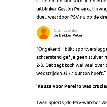
strijd om de landstitel in de ered
uitblinker Gastón Pereiro, Hirvi
duel, waardoor PSV nu op de dr
Geschreven door
de Bekker Peter
"Ongekend", blikt sportverslaggev
achterstand gaf je geen stuiver 
2-3. Dat zegt toch wel veel over 
wedstrijden al 77 punten heeft."
'Keuze voor Pereiro was cruciaa
Twan Spierts, de PSV-watcher v