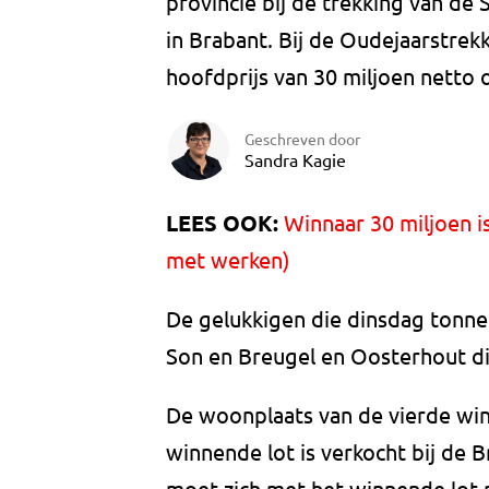
provincie bij de trekking van de St
in Brabant. Bij de Oudejaarstrekk
hoofdprijs van 30 miljoen netto o
Geschreven door
Sandra Kagie
LEES OOK:
Winnaar 30 miljoen is
met werken)
De gelukkigen die dinsdag tonnen
Son en Breugel en Oosterhout di
De woonplaats van de vierde winna
winnende lot is verkocht bij de
moet zich met het winnende lot me