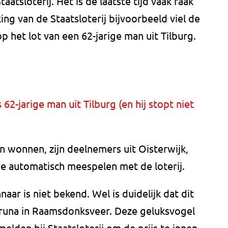
aatsloterij. Het is de laatste tijd vaak raak
ing van de Staatsloterij bijvoorbeeld viel de
p het lot van een 62-jarige man uit Tilburg.
 62-jarige man uit Tilburg (en hij stopt niet
 wonnen, zijn deelnemers uit Oisterwijk,
e automatisch meespelen met de loterij.
ar is niet bekend. Wel is duidelijk dat dit
 Bruna in Raamsdonksveer. Deze geluksvogel
lden bij Staatsloterij om de prijs te innen.