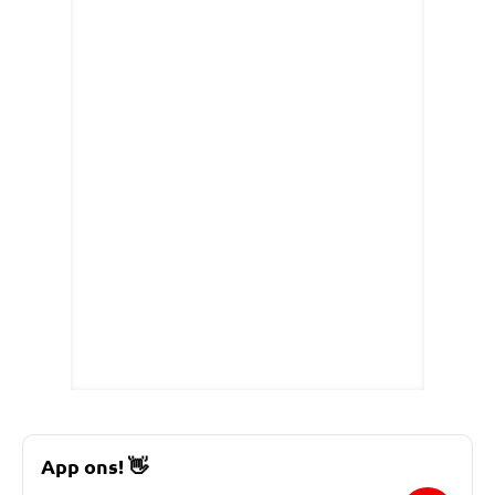
App ons!
👋