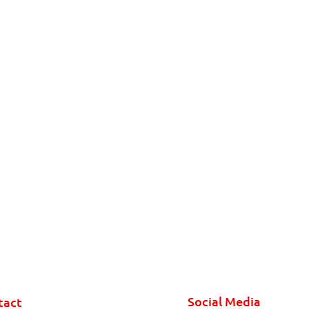
Social Media
tact