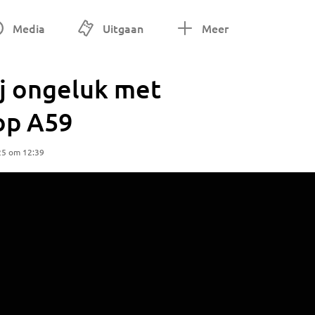
Media
Uitgaan
Meer
j ongeluk met
op A59
25 om 12:39