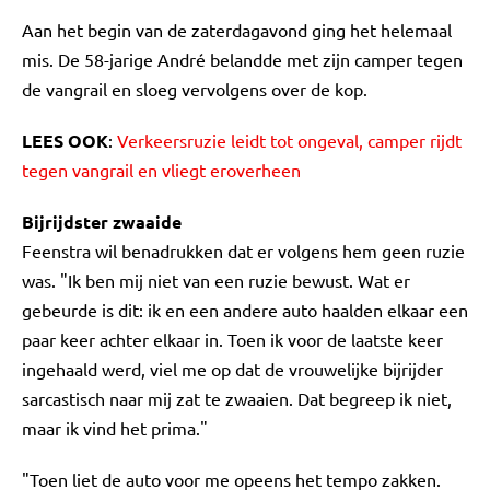
Aan het begin van de zaterdagavond ging het helemaal
mis. De 58-jarige André belandde met zijn camper tegen
de vangrail en sloeg vervolgens over de kop.
LEES OOK
:
Verkeersruzie leidt tot ongeval, camper rijdt
tegen vangrail en vliegt eroverheen
Bijrijdster zwaaide
Feenstra wil benadrukken dat er volgens hem geen ruzie
was. "Ik ben mij niet van een ruzie bewust. Wat er
gebeurde is dit: ik en een andere auto haalden elkaar een
paar keer achter elkaar in. Toen ik voor de laatste keer
ingehaald werd, viel me op dat de vrouwelijke bijrijder
sarcastisch naar mij zat te zwaaien. Dat begreep ik niet,
maar ik vind het prima."
"Toen liet de auto voor me opeens het tempo zakken.