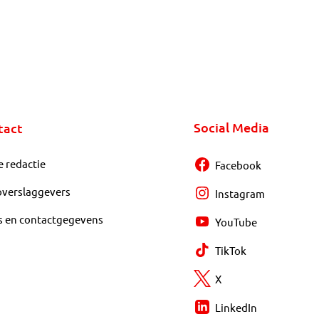
Social Media
tact
e redactie
Facebook
overslaggevers
Instagram
s en contactgegevens
YouTube
TikTok
X
LinkedIn