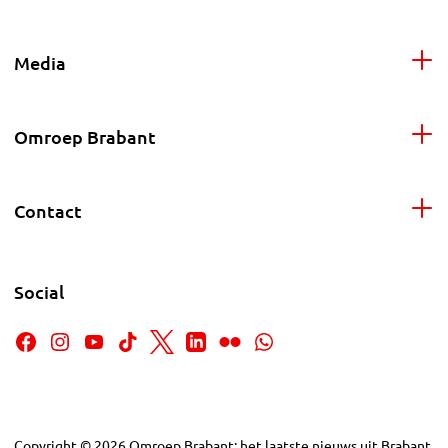
Media
Omroep Brabant
Contact
Social
Copyright
©
2026
Omroep Brabant: het laatste nieuws uit Brabant,