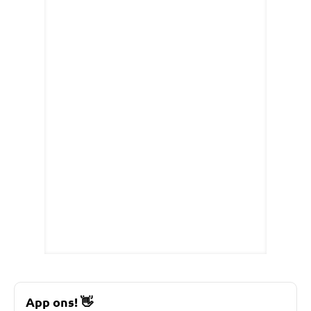
App ons!
👋